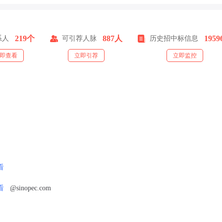
219个
887人
195
系人
可引荐人脉
历史招中标信息
即查看
立即引荐
立即监控
看
看
@sinopec.com