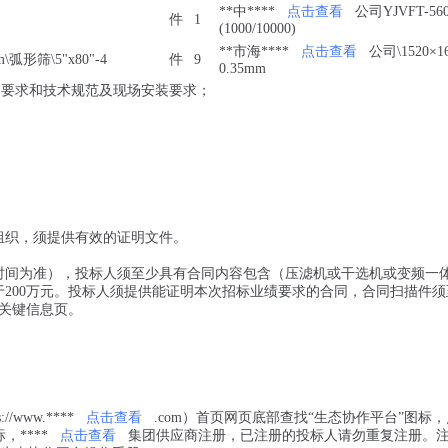
**中****
点击查看
公司YJVFT-560
件
1
(1000/10000)
**市海****
点击查看
公司\1520×16
\弧形筛\5"x80"-4
件
9
0.35mm
套要求和技术规范及现场安装要求；
组织，须提供有效的证明文件。
签订时间为准），投标人须至少具有合同内容包含（压滤机或干选机或变频一
于200万元。投标人须提供能证明本次招标业绩要求的合同，合同扫描件须
关键信息页。
//www.****
点击查看
.com）首页网页底部查找“生态协作平台”图标
****
点击查看
集团供应商注册，已注册的投标人请勿重复注册。