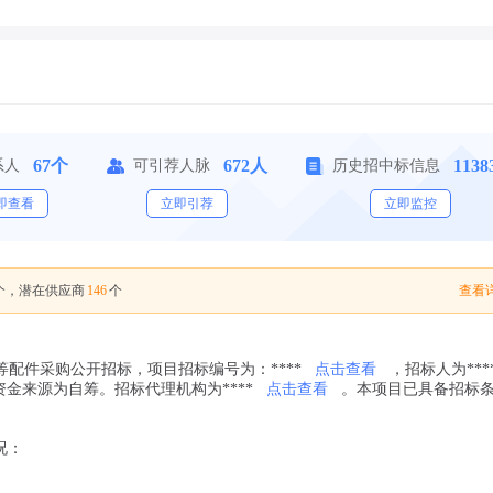
67个
672人
113
系人
可引荐人脉
历史招中标信息
即查看
立即引荐
立即监控
146
查看详
个，潜在供应商
个
配件采购公开招标，项目招标编号为：****
点击查看
，招标人为***
资金来源为自筹。招标代理机构为****
点击查看
。本项目已具备招标
况：