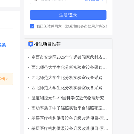
注册/登录
我已阅读并同意
《隐私和服务条款用户协议》
相似项目推荐
45条
定西市安定区2026年宁远镇闯家岔村农村
•
人居环境整治提升项目-定西市安定区宁远
西北师范大学生化分析实验室设备采购项
•
镇人民政府-政府采购意向
目-西北师范大学-政府采购意向
西北师范大学生化分析实验室设备采购项
•
情 >
目-西北师范大学-政府采购意向
西北师范大学生化分析实验室设备采购项
•
目-西北师范大学-政府采购意向
温度测控元件-中国科学院近代物理研究
•
所-政府采购意向
高功率质子中子辐照实验平台辐照靶室系
•
统-中国科学院近代物理研究所-政府采购
基层医疗机构供暖设备升级改造项目-景泰
•
意向
县卫生健康局-政府采购意向
基层医疗机构供暖设备升级改造项目-景泰
•