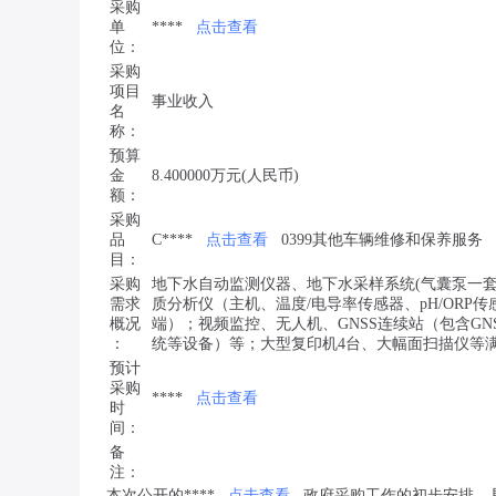
采购
单
****
点击查看
位：
采购
项目
事业收入
名
称：
预算
金
8.400000万元(人民币)
额：
采购
品
C****
点击查看
0399其他车辆维修和保养服务
目：
采购
地下水自动监测仪器、地下水采样系统(气囊泵一
需求
质分析仪（主机、温度/电导率传感器、pH/OR
概况
端）；视频监控、无人机、GNSS连续站（包含GN
：
统等设备）等；大型复印机4台、大幅面扫描仪等
预计
采购
****
点击查看
时
间：
备
注：
本次公开的****
点击查看
政府采购工作的初步安排，