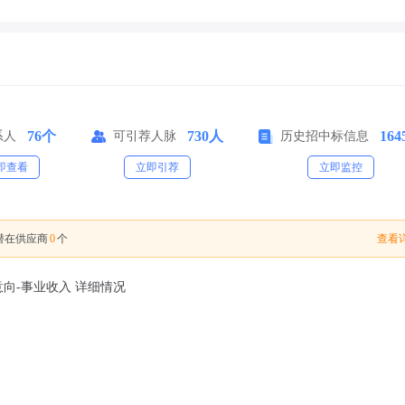
76个
730人
16
系人
可引荐人脉
历史招中标信息
即查看
立即引荐
立即监控
0
查看详
潜在供应商
个
向-事业收入 详细情况