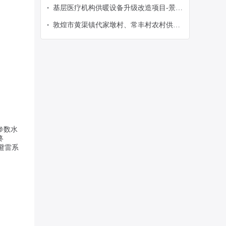
县卫生健康局-政府采购意向
基层医疗机构供暖设备升级改造项目-景泰
•
县卫生健康局-政府采购意向
敦煌市黄渠镇代家墩村、常丰村农村供水
•
安全改造提升工程-敦煌市水务局-政府采
购意向
参数水
终
避雷系