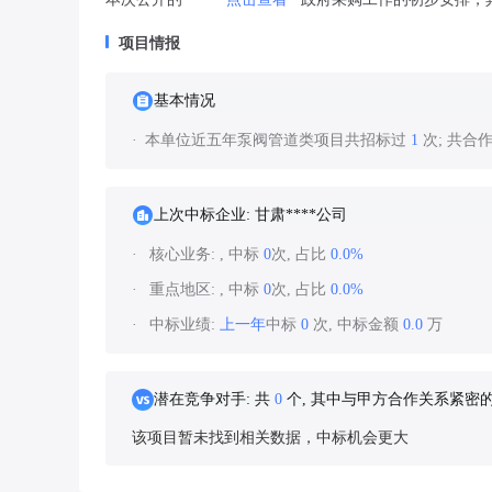
项目情报
基本情况
本单位近五年泵阀管道类项目共招标过
1
次; 共合
上次中标企业: 甘肃****公司
核心业务:
, 中标
0
次, 占比
0.0%
重点地区:
, 中标
0
次, 占比
0.0%
中标业绩:
上一年
中标
0
次, 中标金额
0.0
万
潜在竞争对手: 共
0
个, 其中与甲方合作关系紧密
该项目暂未找到相关数据，中标机会更大