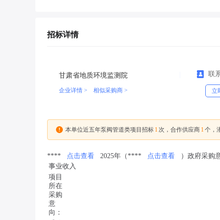
招标详情
联
甘肃省地质环境监测院
企业详情 >
相似采购商 >
立
1
1
本单位近五年泵阀管道类项目招标
次，合作供应商
个，
****
点击查看
2025年（****
点击查看
）政府采购意
事业收入
项目
所在
采购
意
向：